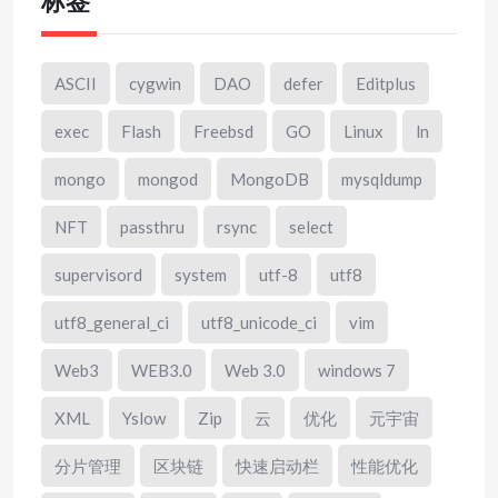
标签
ASCII
cygwin
DAO
defer
Editplus
exec
Flash
Freebsd
GO
Linux
ln
mongo
mongod
MongoDB
mysqldump
NFT
passthru
rsync
select
supervisord
system
utf-8
utf8
utf8_general_ci
utf8_unicode_ci
vim
Web3
WEB3.0
Web 3.0
windows 7
XML
Yslow
Zip
云
优化
元宇宙
分片管理
区块链
快速启动栏
性能优化