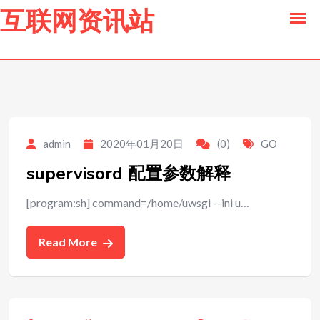
to
互联网资讯站
content
admin
2020年01月20日
(0)
GO
supervisord 配置参数解释
[program:sh] command=/home/uwsgi --ini u…
Read More