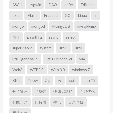
ASCII
cygwin
DAO
defer
Editplus
exec
Flash
Freebsd
GO
Linux
ln
mongo
mongod
MongoDB
mysqldump
NFT
passthru
rsync
select
supervisord
system
utf-8
utf8
utf8_general_ci
utf8_unicode_ci
vim
Web3
WEB3.0
Web 3.0
windows 7
XML
Yslow
Zip
云
优化
元宇宙
分片管理
区块链
快速启动栏
性能优化
智能合约
比特币
生活
目录查找