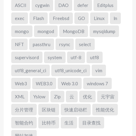
ASCII
cygwin
DAO
defer
Editplus
exec
Flash
Freebsd
GO
Linux
ln
mongo
mongod
MongoDB
mysqldump
NFT
passthru
rsync
select
supervisord
system
utf-8
utf8
utf8_general_ci
utf8_unicode_ci
vim
Web3
WEB3.0
Web 3.0
windows 7
XML
Yslow
Zip
云
优化
元宇宙
分片管理
区块链
快速启动栏
性能优化
智能合约
比特币
生活
目录查找
网站加速