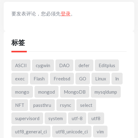
要发表评论，您必须先
登录
。
标签
ASCII
cygwin
DAO
defer
Editplus
exec
Flash
Freebsd
GO
Linux
ln
mongo
mongod
MongoDB
mysqldump
NFT
passthru
rsync
select
supervisord
system
utf-8
utf8
utf8_general_ci
utf8_unicode_ci
vim