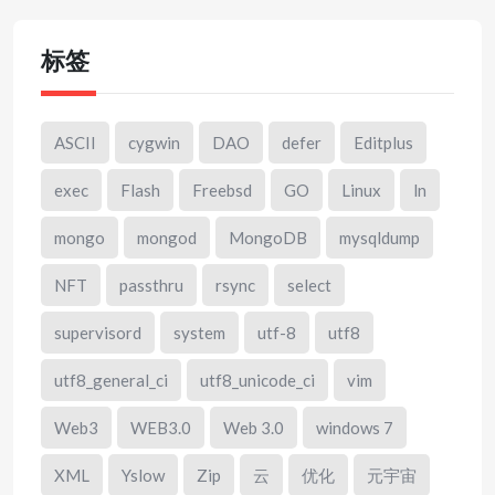
标签
ASCII
cygwin
DAO
defer
Editplus
exec
Flash
Freebsd
GO
Linux
ln
mongo
mongod
MongoDB
mysqldump
NFT
passthru
rsync
select
supervisord
system
utf-8
utf8
utf8_general_ci
utf8_unicode_ci
vim
Web3
WEB3.0
Web 3.0
windows 7
XML
Yslow
Zip
云
优化
元宇宙