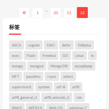
...
1
20
21
22
标签
ASCII
cygwin
DAO
defer
Editplus
exec
Flash
Freebsd
GO
Linux
ln
mongo
mongod
MongoDB
mysqldump
NFT
passthru
rsync
select
supervisord
system
utf-8
utf8
utf8_general_ci
utf8_unicode_ci
vim
Web3
WEB3.0
Web 3.0
windows 7