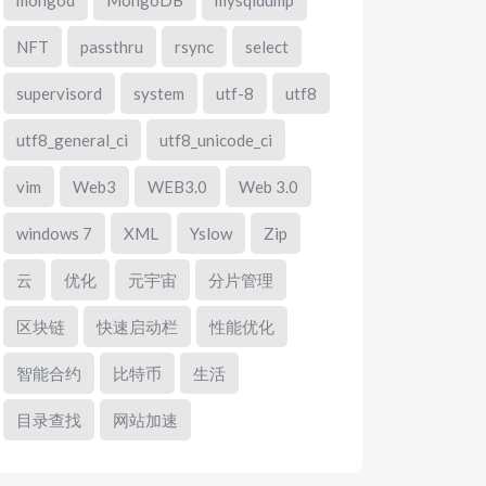
mongod
MongoDB
mysqldump
NFT
passthru
rsync
select
supervisord
system
utf-8
utf8
utf8_general_ci
utf8_unicode_ci
vim
Web3
WEB3.0
Web 3.0
windows 7
XML
Yslow
Zip
云
优化
元宇宙
分片管理
区块链
快速启动栏
性能优化
智能合约
比特币
生活
目录查找
网站加速