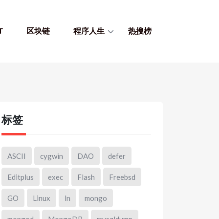
T
区块链
程序人生
热搜榜
标签
ASCII
cygwin
DAO
defer
Editplus
exec
Flash
Freebsd
GO
Linux
ln
mongo